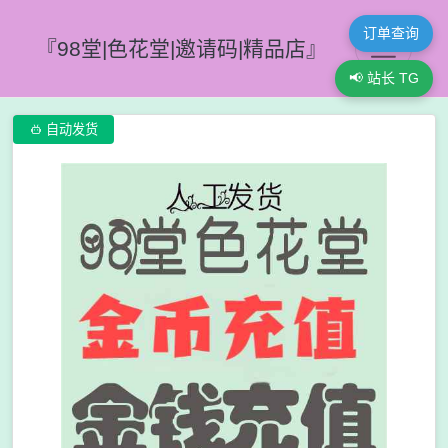
订单查询
『98堂|色花堂|邀请码|精品店』
📢 站长 TG

自动发货