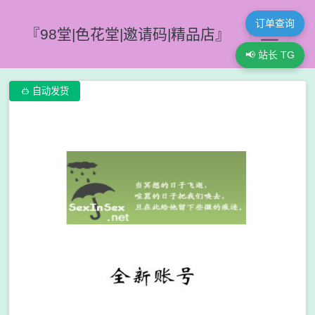
订单查询
『98堂|色花堂|邀请码|精品店』
📢 站长 TG

自动发货