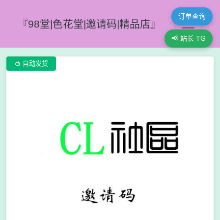
订单查询
『98堂|色花堂|邀请码|精品店』
📢 站长 TG

自动发货